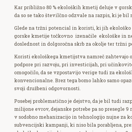
Kar približno 80 % ekoloških kmetij deluje v gors
da so se tako številčno odzvale na razpis, ki je 
Glede na tržni potencial in koristi, ki jih ekološk
gorske kmetije točkovno izenačile ekološke in nee
doslednost in dolgoročna skrb za okolje ter tržni
Koristi ekološkega kmetijstva namreč zahtevajo 
podpore pri razvoju, pri investicijah, pri učinkovi
omogočilo, da se vzpostavijo verige tudi za ekolo
konvencionalne. Brez tega bomo lahko samo opazova
svoji družbeni odgovornosti.
Posebej problematično je dejstvo, da je bil tudi ra
milijone evrov, dejanske potrebe pa so presegle 9 m
v sodobno mehanizacijo in tehnologijo nujne za ko
subvencijski kampanji, ki niso bila porabljena, pr