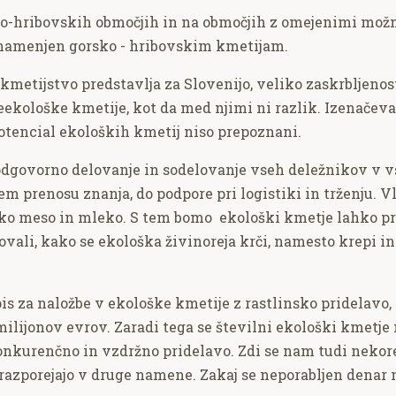
ko-hribovskih območjih in na območjih z omejenimi možno
bil namenjen gorsko - hribovskim kmetijam.
o kmetijstvo predstavlja za Slovenijo, veliko zaskrbljeno
kološke kmetije, kot da med njimi ni razlik. Izenačevan
 potencial ekoloških kmetij niso prepoznani.
odgovorno delovanje in sodelovanje vseh deležnikov v v
tem prenosu znanja, do podpore pri logistiki in trženju. V
ško meso in mleko. S tem bomo ekološki kmetje lahko pro
li, kako se ekološka živinoreja krči, namesto krepi in
zpis za naložbe v ekološke kmetije z rastlinsko pridelavo
ilijonov evrov. Zaradi tega se številni ekološki kmetje na
nkurenčno in vzdržno pridelavo. Zdi se nam tudi nekorek
erazporejajo v druge namene. Zakaj se neporabljen denar 