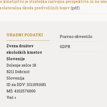
o kmetijstvo je strateška razvojna perspektiva in ne sm
 kolateralna škoda predvolilnih bojev
(pdf)
URADNI PODATKI
Pravno obvestilo
Zveza društev
GDPR
ekoloških kmetov
Slovenije
Dolenje selce 18
8211
Dobrnič
Slovenija
ID za DDV: SI11091681
MŠ: 4102576000
Več
»