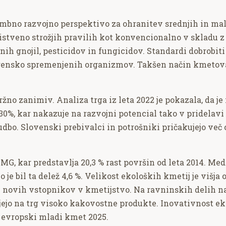
mbno razvojno perspektivo za ohranitev srednjih in mali
bistveno strožjih pravilih kot konvencionalno v skladu 
ih gnojil, pesticidov in fungicidov. Standardi dobrobiti
gensko spremenjenih organizmov. Takšen način kmetovanj
tržno zanimiv. Analiza trga iz leta 2022 je pokazala, da je
30%, kar nakazuje na razvojni potencial tako v pridelav
dbo. Slovenski prebivalci in potrošniki pričakujejo več
KMG, kar predstavlja 20,3 % rast površin od leta 2014. Me
 je bil ta delež 4,6 %. Velikost ekoloških kmetij je višj
novih vstopnikov v kmetijstvo. Na ravninskih delih na 
ajejo na trg visoko kakovostne produkte. Inovativnost ek
i evropski mladi kmet 2025.