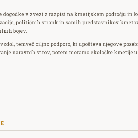
e dogodke v zvezi z razpisi na kmetijskem področju in k
zacije, političnih strank in samih predstavnikov kmetov
ilnih bojev.
zdol, temveč ciljno podporo, ki upošteva njegove posebn
ovanje naravnih virov, potem moramo ekološke kmetije u
KE