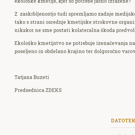
ekološke kmetije, kjer so potrebe jasno izražene?
Z zaskrbljenostjo tudi spremljamo zadnje medijsk
tako s strani osrednje kmetijske strokovne organi
nikakor ne sme postati kolateralna škoda predvol
Ekološko kmetijstvo ne potrebuje izenačevanja nav
poseljeno in obdelano krajino ter dolgoročno var
Tatjana Buzeti
Predsednica ZDEKS
DATOTE