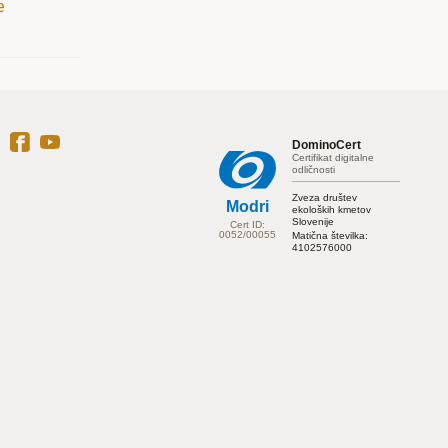
e
DominoCert
Certifikat digitalne
odličnosti
Zveza društev
Modri
ekoloških kmetov
Slovenije
Cert ID:
0052/00055
Matična številka:
4102576000