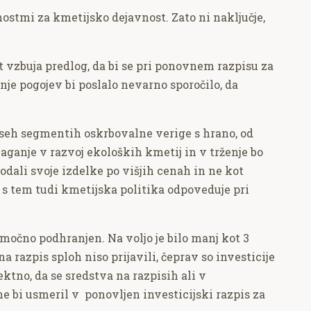
stmi za kmetijsko dejavnost. Zato ni naključje,
st vzbuja predlog, da bi se pri ponovnem razpisu za
je pogojev bi poslalo nevarno sporočilo, da
seh segmentih oskrbovalne verige s hrano, od
laganje v razvoj ekoloških kmetij in v trženje bo
dali svoje izdelke po višjih cenah in ne kot
 s tem tudi kmetijska politika odpoveduje pri
, močno podhranjen. Na voljo je bilo manj kot 3
 razpis sploh niso prijavili, čeprav so investicije
tno, da se sredstva na razpisih ali v
ne bi usmeril v ponovljen investicijski razpis za