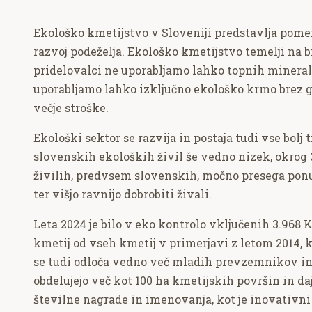
Ekološko kmetijstvo v Sloveniji predstavlja pome
razvoj podeželja. Ekološko kmetijstvo temelji na 
pridelovalci ne uporabljamo lahko topnih mineraln
uporabljamo lahko izključno ekološko krmo brez 
večje stroške.
Ekološki sektor se razvija in postaja tudi vse bolj 
slovenskih ekoloških živil še vedno nizek, okrog 
živilih, predvsem slovenskih, močno presega ponu
ter višjo ravnijo dobrobiti živali.
Leta 2024 je bilo v eko kontrolo vključenih 3.968 
kmetij od vseh kmetij v primerjavi z letom 2014, ko
se tudi odloča vedno več mladih prevzemnikov in 
obdelujejo več kot 100 ha kmetijskih površin in d
številne nagrade in imenovanja, kot je inovativn