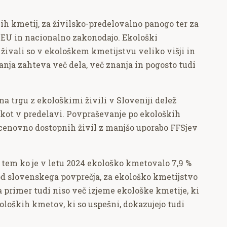
h kmetij, za živilsko-predelovalno panogo ter za
z EU in nacionalno zakonodajo. Ekološki
 živali so v ekološkem kmetijstvu veliko višji in
a zahteva več dela, več znanja in pogosto tudi
 na trgu z ekološkimi živili v Sloveniji delež
i kot v predelavi. Povpraševanje po ekoloških
 cenovno dostopnih živil z manjšo uporabo FFSjev
d tem ko je v letu 2024 ekološko kmetovalo 7,9 %
a od slovenskega povprečja, za ekološko kmetijstvo
primer tudi niso več izjeme ekološke kmetije, ki
oloških kmetov, ki so uspešni, dokazujejo tudi