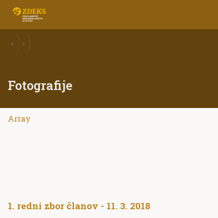
»
»
Fotografije
Array
1. redni zbor članov - 11. 3. 2018