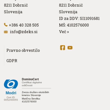
8211
Dobrnič
8211
Dobrnič
Slovenija
Slovenija
ID za DDV: SI11091681
+386 40 328 505
MŠ: 4102576000
info@zdeks.si
Več
»
Pravno obvestilo
GDPR
DominoCert
Certifikat digitalne
odličnosti
Zveza društev ekoloških
Modri
kmetov Slovenije
Cert ID:
Matična številka:
0052/00055
4102576000